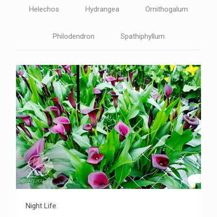
Helechos
Hydrangea
Ornithogalum
Philodendron
Spathiphyllum
Night Life
Night Life