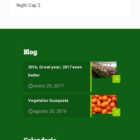
Nigth Cap 2
Nigth Cap 2
Blog
2016, Great year; 2017 even
better
0
enero 29, 2017
Vegetales Guaqueta
agosto 26, 2016
0