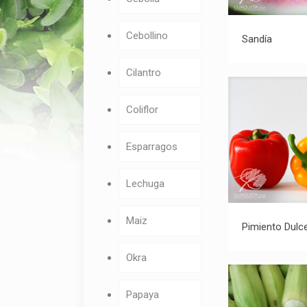
Cebollino
Sandía
Cilantro
Coliflor
Esparragos
Lechuga
Maiz
Pim
Pimiento Dulc
Okra
Papaya