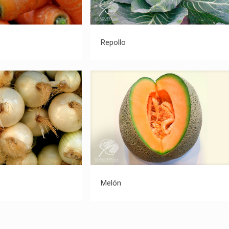
anahoria
Repollo
Repollo
Cebolla
Melón
Melón