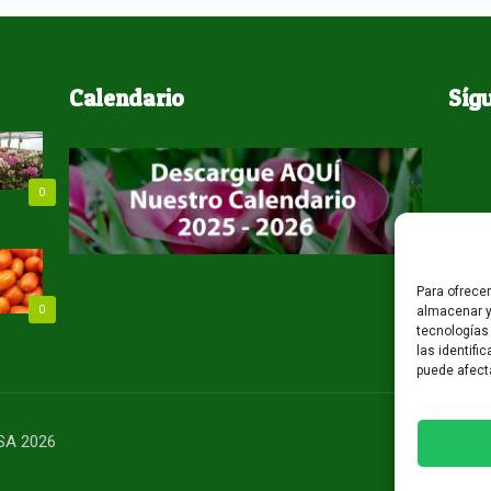
Calendario
Síg
0
Para ofrece
0
almacenar y
tecnologías
las identifi
puede afect
USA 2026