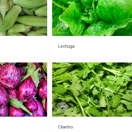
Okra
Lechuga
Lechuga
erenjena
Cilantro
Cilantro