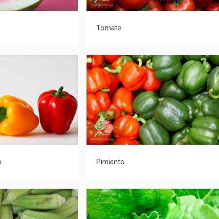
Sandía
Tomate
Tomate
iento Dulce
Pimiento
e
Pimiento