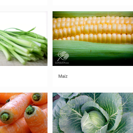
ebollino
Maíz
Maíz