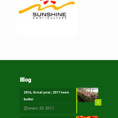
Blog
2016, Great year; 2017 even
better
0
enero 29, 2017