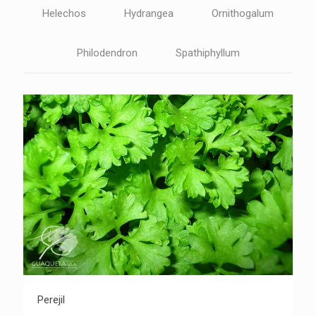
Helechos
Hydrangea
Ornithogalum
Philodendron
Spathiphyllum
Perejil
Perejil