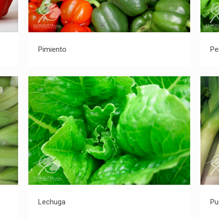
Pimiento
Pimiento
Per
Lechuga
Lechuga
Pu