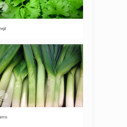
Perejil
ejil
Puerro
erro