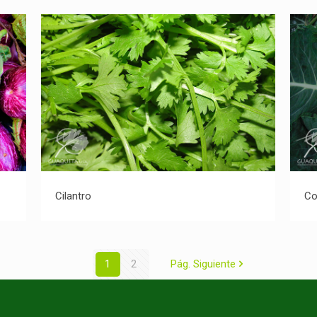
Cilantro
Cilantro
Co
1
2
Pág. Siguiente