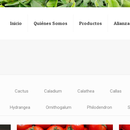
Inicio
Quiénes Somos
Productos
Alianza
Cactus
Caladium
Calathea
Callas
Hydrangea
Ornithogalum
Philodendron
S