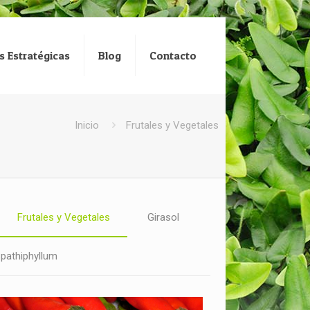
s Estratégicas
Blog
Contacto
Inicio
Frutales y Vegetales
Frutales y Vegetales
Girasol
pathiphyllum