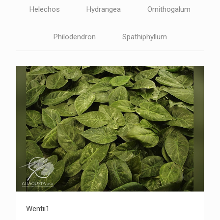
Helechos
Hydrangea
Ornithogalum
Philodendron
Spathiphyllum
Wentii1
Wentii1