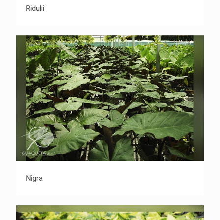
Ridulii
Ridulii
Nigra
Nigra