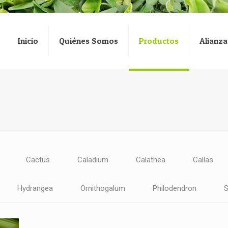
Inicio
Quiénes Somos
Productos
Alianza
Cactus
Caladium
Calathea
Callas
Hydrangea
Ornithogalum
Philodendron
S