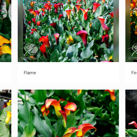
Flame
Flame
Fi