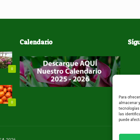
Calendario
Síg
0
Para ofrece
0
almacenar y
tecnologías
las identifi
puede afect
USA 2026