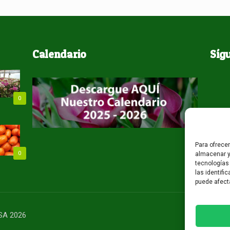
Calendario
Síg
0
Para ofrece
0
almacenar y
tecnologías
las identifi
puede afect
USA 2026