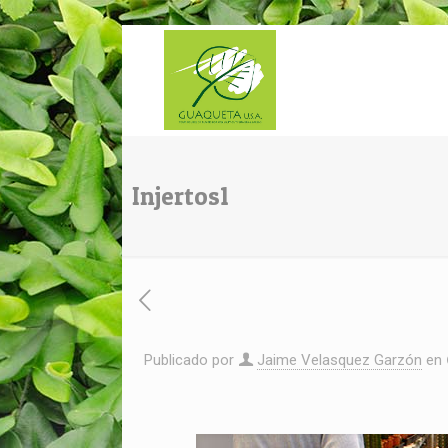
Injertos1
Publicado por
Jaime Velasquez Garzón
en