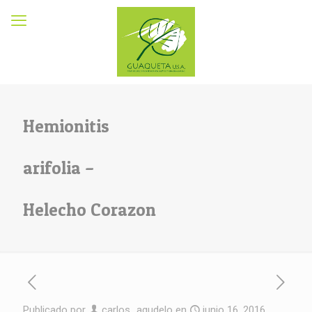
Hemionitis
arifolia –
Helecho Corazon
Publicado por
carlos_agudelo
en
junio 16, 2016