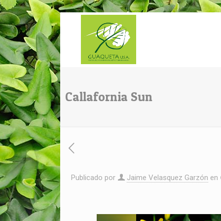
Callafornia Sun
Publicado por
Jaime Velasquez Garzón
en