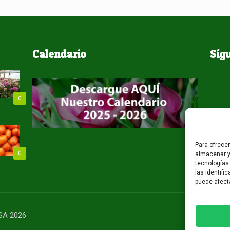
Calendario
Síg
0
Para ofrece
0
almacenar y
tecnologías
las identifi
puede afect
USA 2026