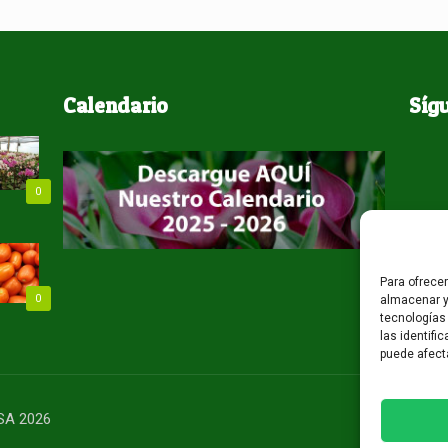
Calendario
Síg
0
Para ofrece
0
almacenar y
tecnologías
las identifi
puede afect
USA 2026