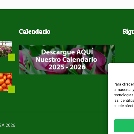
Calendario
Síg
0
Para ofrece
0
almacenar y
tecnologías
las identifi
puede afect
USA 2026