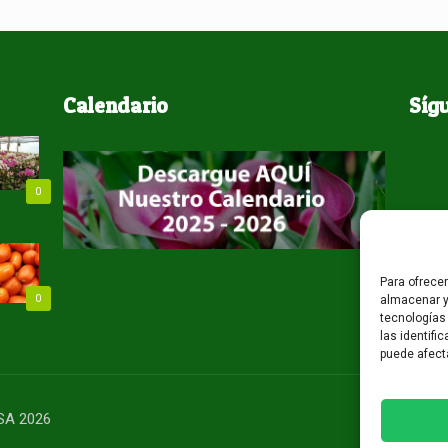
Calendario
Síg
0
Para ofrece
0
almacenar y
tecnologías
las identifi
puede afect
USA 2026