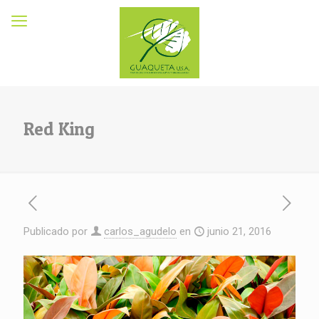
Red King
Publicado por
carlos_agudelo
en
junio 21, 2016