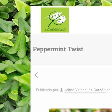
Peppermint Twist
Publicado por
Jaime Velasquez Garzón
en