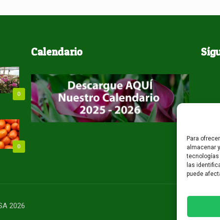
Calendario
Síg
0
Para ofrece
0
almacenar y
tecnologías
las identifi
puede afect
USA 2026