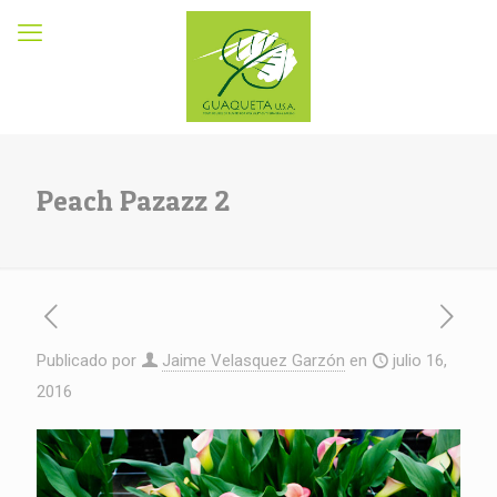
Peach Pazazz 2
Publicado por
Jaime Velasquez Garzón
en
julio 16,
2016