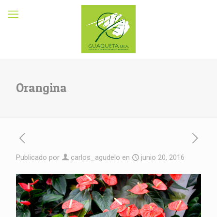
Orangina
Publicado por
carlos_agudelo
en
junio 20, 2016