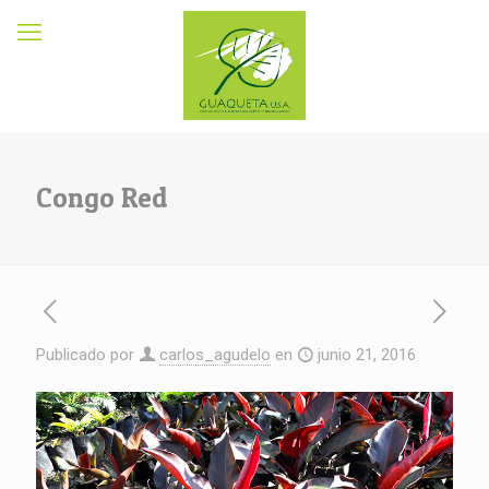
Congo Red
Publicado por
carlos_agudelo
en
junio 21, 2016