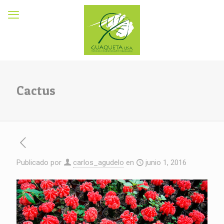
Cactus
Publicado por
carlos_agudelo
en
junio 1, 2016