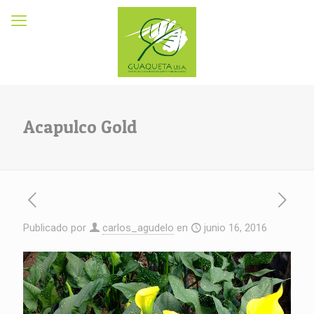
Acapulco Gold
Publicado por
carlos_agudelo
en
junio 16, 2016