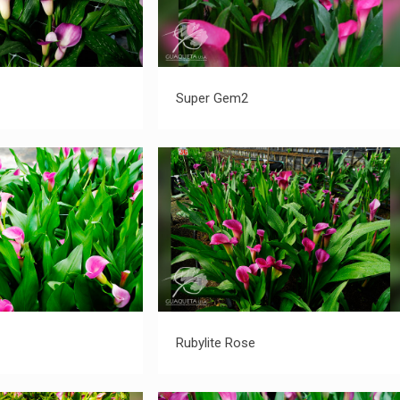
Twilight
Super Gem2
Super Gem2
ylite Rose1
Rubylite Rose
1
Rubylite Rose