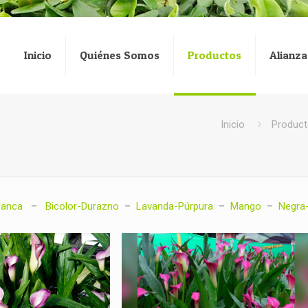
Inicio
Quiénes Somos
Productos
Alianza
Inicio
Produc
lanca
–
Bicolor-Durazno
–
Lavanda-Púrpura
–
Mango
–
Negra