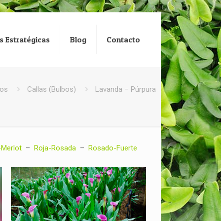
s Estratégicas
Blog
Contacto
tos
Callas (Bulbos)
Lavanda – Púrpura
-Merlot
–
Roja-Rosada
–
Rosado-Fuerte