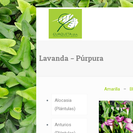
Lavanda – Púrpura
Amarilla
–
B
Alocasia
(Plántulas)
Anturios