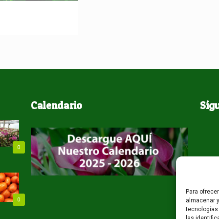
ape Velvet
Calendario
Síg
0
Para ofrece
0
almacenar y
tecnologías
las identifi