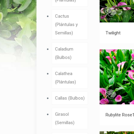
(Plántulas)
Cactus
(Plántulas y
Semillas)
Twilight
Caladium
(Bulbos)
Calathea
(Plántulas)
Callas (Bulbos)
Rub
Girasol
Rubylite Rose
(Semillas)